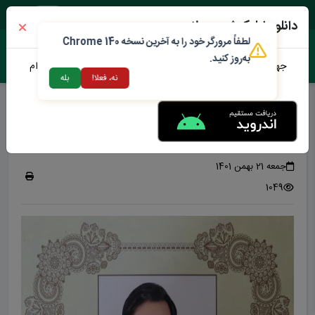
پنجشنبه ۱۵ مرداد ۱۴۰۵
دانلود اپلیکیشن محلات من
لطفاً مرورگر خود را به آخرین نسخه Chrome 140
به‌روز کنید.
جهت دانلود نرم افزار محلات من می توانید از طریق لینک زیر اقدام
نه، فعلا!
بله
نمایید
شهردار سابق مهندس جلال آقارضائی
شهردار سابق جلال آقارضائی
جمعه 21 بهمن 1401
1049