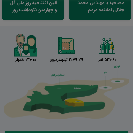
مصاحبه با مهندس محمد
آئین افتتاحیه روز ملی گل
جلالی نماینده مردم
و چهارمین نکوداشت روز
محلات و دلیجان در
محلات
مجلس شورای اسلامی
53381 نفر
2079.39 کیلومترمربع
13500 خانوار