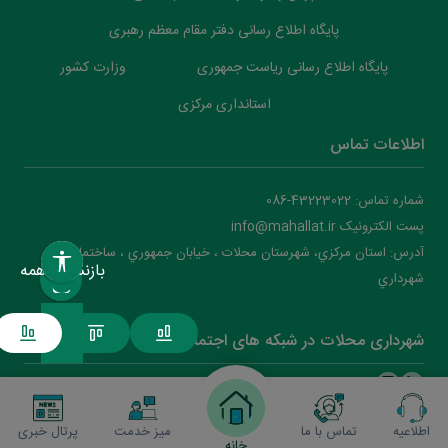
پایگاه اطلاع رسانی دفتر مقام معظم رهبری
پایگاه اطلاع رسانی ریاست جمهوری
وزارت کشور
استانداری مرکزی
اطلاعات تماس
شماره تماس: 43223022-086
پست الکترونیک info@mahallat.ir
آدرس: استان مرکزي، شهرستان محلات ‌‌‌، خيابان جمهوري ، ساختمان
بازنشانی همه
شهرداري
شهرداری محلات در شبکه های اجتماعی
اطلاعیه
تماس با ما
میز خدمت
پرتال خبری
شهرداری محلات
2026
(نسخه )
خانه