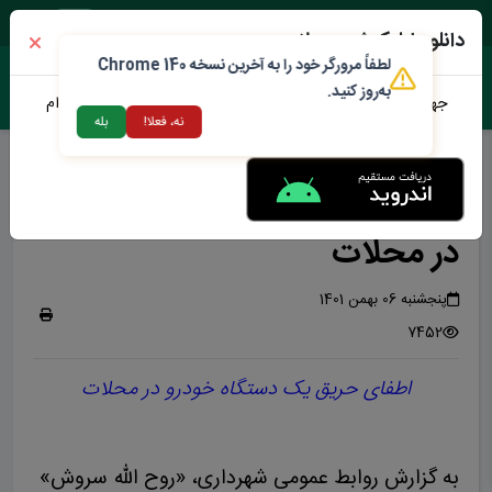
شنبه ۱۷ مرداد ۱۴۰۵
دانلود اپلیکیشن محلات من
لطفاً مرورگر خود را به آخرین نسخه Chrome 140
به‌روز کنید.
جهت دانلود نرم افزار محلات من می توانید از طریق لینک زیر اقدام
نه، فعلا!
بله
نمایید
حادثه آتش سوزی خودرو
آتش سوزی یک دستگاه خودرو
در محلات
پنجشنبه 06 بهمن 1401
7452
اطفای حریق یک دستگاه خودرو در محلات
به گزارش روابط عمومی شهرداری، «روح الله سروش»