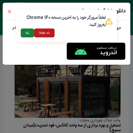
جمعه ۱۶ مرداد ۱۴۰۵
دانلود اپلیکیشن محلات من
لطفاً مرورگر خود را به آخرین نسخه Chrome 140
به‌روز کنید.
جهت دانلود نرم افزار محلات من می توانید از طریق لینک زیر اقدام
نه، فعلا!
بله
نمایید
ارتباط با شهرداری
واحد املاک شهرداری محلات
استقرار و بهره برداری از سه واحد کانکس-فود استریت(میدان
بسیج)