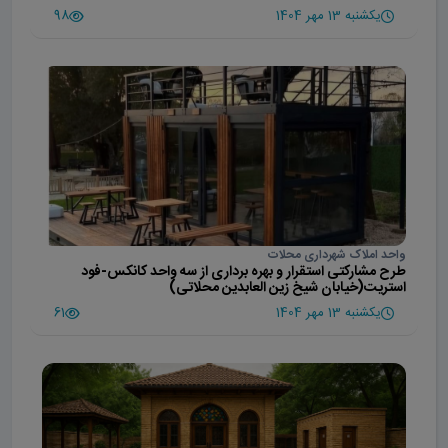
یکشنبه 13 مهر 1404
98
واحد املاک شهرداری محلات
طرح مشارکتی استقرار و بهره برداری از سه واحد کانکس-فود
استریت(خیابان شیخ زین العابدین محلاتی)
یکشنبه 13 مهر 1404
61