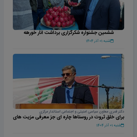
ششمین جشنواره شکرگزاری برداشت انار خورهه
شنبه 01 آذر 1404
دکتر قمری معاون سیاسی امنیتی و اجتماعی استاندار مرکزی
برای خلق ثروت در روستاها چاره ای جز معرفی مزیت های
بومی نداریم
شنبه 01 آذر 1404