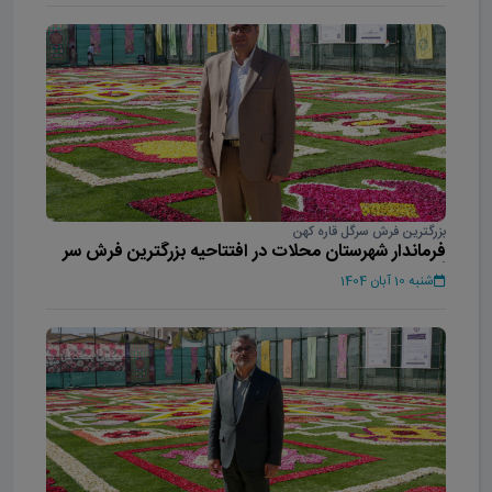
بزرگترین فرش سرگل قاره کهن
فرماندار شهرستان محلات در افتتاحیه بزرگترین فرش سر
گل آسیا
شنبه 10 آبان 1404