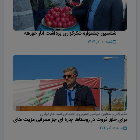
ششمین جشنواره شکرگزاری برداشت انار خورهه
شنبه 01 آذر 1404
دکتر قمری معاون سیاسی امنیتی و اجتماعی استاندار مرکزی
برای خلق ثروت در روستاها چاره ای جز معرفی مزیت های
بومی نداریم
شنبه 01 آذر 1404