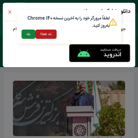
پنجشنبه ۱۵ مرداد ۱۴۰۵
دانلود اپلیکیشن محلات من
لطفاً مرورگر خود را به آخرین نسخه Chrome 140
به‌روز کنید.
جهت دانلود نرم افزار محلات من می توانید از طریق لینک زیر اقدام
نه، فعلا!
بله
نمایید
برچسب :
بزرگترین فرش سرگل قاره ی کهن