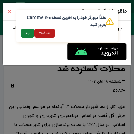
یک شنبه ۱۸ مرداد ۱۴۰۵
دانلود اپلیکیشن محلات من
لطفاً مرورگر خود را به آخرین نسخه Chrome 140
به‌روز کنید.
جهت دانلود نرم افزار محلات من می توانید از طریق لینک زیر اقدام
نه، فعلا!
بله
نمایید
ششمین فرش سرگل شهر محلات
بزرگترین فرش سرگل آسیا در
محلات گسترده شد
پنجشنبه 18 آبان 1402
1668
عزیز تقی‌زاده، شهردار محلات ۱۷ آبانماه در مراسم رونمایی این
فرش گل گفت: بر اساس برنامه‌ریزی شهرداری و شورای
اسلامی در سال ۱۴۰۲ با هدف برندسازی برای شهر محلات با
استفاده از ظرفیت‌های عمومی شهر نسبت به انجام اقداماتی