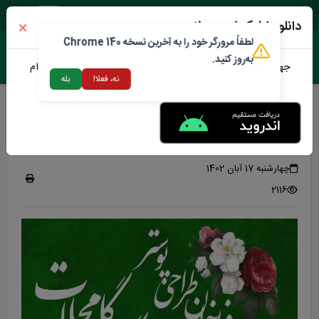
شنبه ۱۷ مرداد ۱۴۰۵
دانلود اپلیکیشن محلات من
لطفاً مرورگر خود را به آخرین نسخه Chrome 140
به‌روز کنید.
جهت دانلود نرم افزار محلات من می توانید از طریق لینک زیر اقدام
نه، فعلا!
بله
نمایید
فراخوان طراحی پوستر
هجدهمین نمایشگاه گل محلات
چهارشنبه 17 آبان 1402
2116