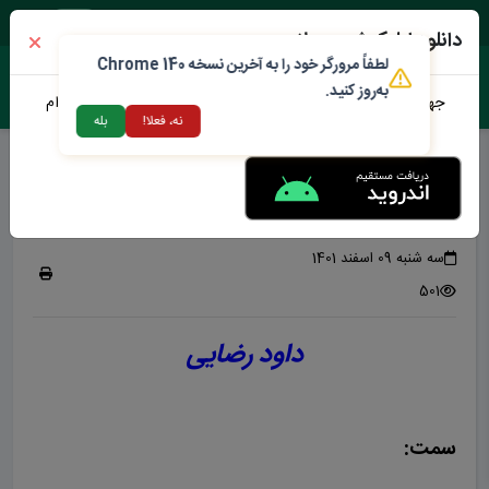
شنبه ۱۷ مرداد ۱۴۰۵
دانلود اپلیکیشن محلات من
لطفاً مرورگر خود را به آخرین نسخه Chrome 140
به‌روز کنید.
جهت دانلود نرم افزار محلات من می توانید از طریق لینک زیر اقدام
نه، فعلا!
بله
نمایید
خزانه دار شورا
جناب آقای داود رضایی
سه شنبه 09 اسفند 1401
501
داود رضایی
سمت: