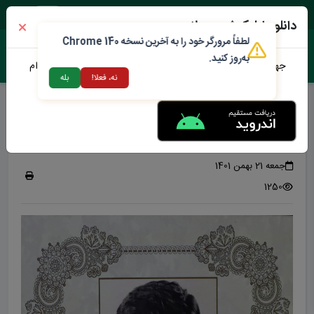
پنجشنبه ۱۵ مرداد ۱۴۰۵
دانلود اپلیکیشن محلات من
لطفاً مرورگر خود را به آخرین نسخه Chrome 140
به‌روز کنید.
جهت دانلود نرم افزار محلات من می توانید از طریق لینک زیر اقدام
نه، فعلا!
بله
نمایید
شهردار اسبق
شهردار سابق سعید صبری
جمعه 21 بهمن 1401
1250