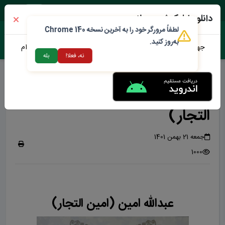
دوشنبه ۱۹ مرداد ۱۴۰۵
دانلود اپلیکیشن محلات من
لطفاً مرورگر خود را به آخرین نسخه Chrome 140
به‌روز کنید.
جهت دانلود نرم افزار محلات من می توانید از طریق لینک زیر اقدام
نه، فعلا!
بله
نمایید
شهردار سابق
شهردار سابق عبدالله امین (امین
التجار)
جمعه 21 بهمن 1401
1000
عبدالله امین (امین التجار)