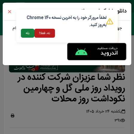
پنجشنبه ۱۵ مرداد ۱۴۰۵
دانلود اپلیکیشن محلات من
لطفاً مرورگر خود را به آخرین نسخه Chrome 140
به‌روز کنید.
جهت دانلود نرم افزار محلات من می توانید از طریق لینک زیر اقدام
نه، فعلا!
بله
نمایید
نظر شما عزیزان شرکت کننده در
رویداد روز ملی گل و چهارمین
نکوداشت روز محلات
یکشنبه 24 خرداد 1405
391