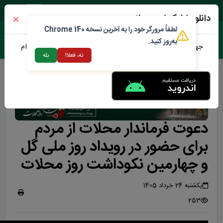
پنجشنبه ۱۵ مرداد ۱۴۰۵
دانلود اپلیکیشن محلات من
لطفاً مرورگر خود را به آخرین نسخه Chrome 140
به‌روز کنید.
جهت دانلود نرم افزار محلات من می توانید از طریق لینک زیر اقدام
نه، فعلا!
بله
نمایید
دعوت فرماندار محلات از مردم
برای حضور در رویداد روز ملی گل
و چهارمین نکوداشت روز محلات
یکشنبه 24 خرداد 1405
253