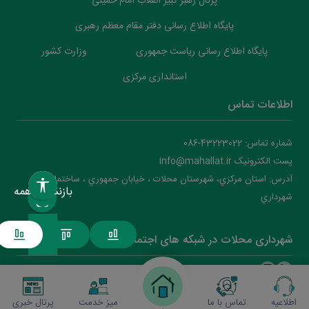
پرتال رهبر کبیر انقلاب امام خمینی
پایگاه اطلاع رسانی دفتر مقام معظم رهبری
پایگاه اطلاع رسانی ریاست جمهوری
وزارت کشور
استانداری مرکزی
اطلاعات تماس
شماره تماس: 43223022-086
پست الکترونیک info@mahallat.ir
آدرس: استان مرکزي، شهرستان محلات ‌‌‌، خيابان جمهوري ، ساختمان
بازنشانی همه
شهرداري
شهرداری محلات در شبکه های اجتماعی
اطلاعیه
تماس با ما
میز خدمت
پرتال خبری
شهرداری محلات
2026
(نسخه )