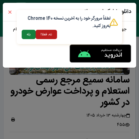
شنبه ۱۷ مرداد ۱۴۰۵
دانلود اپلیکیشن محلات من
لطفاً مرورگر خود را به آخرین نسخه Chrome 140
به‌روز کنید.
جهت دانلود نرم افزار محلات من می توانید از طریق لینک زیر اقدام
نه، فعلا!
بله
نمایید
سامانه سمیع مرجع رسمی
استعلام و پرداخت عوارض خودرو
در کشور
چهارشنبه 13 خرداد 1405
455