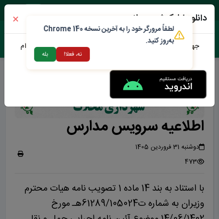
پنجشنبه ۱۵ مرداد ۱۴۰۵
دانلود اپلیکیشن محلات من
لطفاً مرورگر خود را به آخرین نسخه Chrome 140
به‌روز کنید.
جهت دانلود نرم افزار محلات من می توانید از طریق لینک زیر اقدام
نه، فعلا!
بله
نمایید
اطلاعیه سرویس مدارس
دوشنبه 31 فروردین 1405
473
با استناد به بند 14 ماده 1 تصویب نامه هیات محترم
وزیران به شماره ت61289/105024هـ مورخ
14/06/1402 موضوع آئین نامه اجرایی حمل و نقل