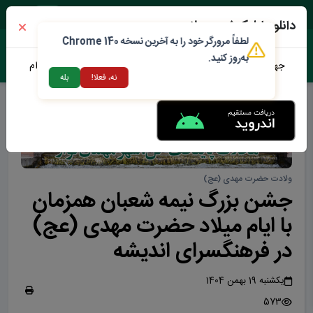
جمعه ۱۶ مرداد ۱۴۰۵
دانلود اپلیکیشن محلات من
لطفاً مرورگر خود را به آخرین نسخه Chrome 140
به‌روز کنید.
جهت دانلود نرم افزار محلات من می توانید از طریق لینک زیر اقدام
نه، فعلا!
بله
نمایید
ولادت حضرت مهدی (عج)
جشن بزرگ نیمه شعبان همزمان
با ایام میلاد حضرت مهدی (عج)
در فرهنگسرای اندیشه
یکشنبه 19 بهمن 1404
573