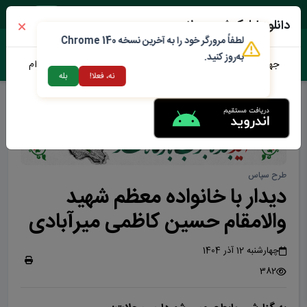
پنجشنبه ۱۵ مرداد ۱۴۰۵
دانلود اپلیکیشن محلات من
لطفاً مرورگر خود را به آخرین نسخه Chrome 140
به‌روز کنید.
جهت دانلود نرم افزار محلات من می توانید از طریق لینک زیر اقدام
نه، فعلا!
بله
نمایید
طرح سپاس
دیدار با خانواده معظم شهید
والامقام حسین کاظمی میرآبادی
چهارشنبه 12 آذر 1404
382