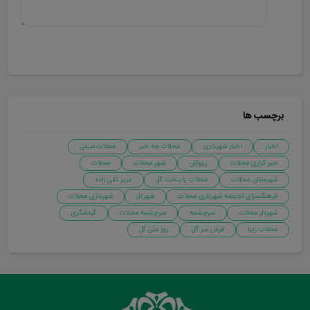
ارسال دیدگاه
برچسب ها
اخبار
اخبار شهرداری
محلات چه خبر
محلات سیتی
خبر گزاری محلات
ریوکان
شهر محلات
محلات
شهرستان محلات
محلات پایتخت گل
عزیز تقی زاده
فرهنگسرای اندیشه شهرداری محلات
شهردار
شهرداری محلات
شهردار محلات
سرچشمه
سرچشمه محلات
گردشگری
محلات زیبا
فرش سر گل
روز ملی گل