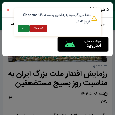
شنبه ۱۷ مرداد ۱۴۰۵
دانلود اپلیکیشن محلات من
لطفاً مرورگر خود را به آخرین نسخه Chrome 140
به‌روز کنید.
جهت دانلود نرم افزار محلات من می توانید از طریق لینک زیر اقدام
نه، فعلا!
بله
نمایید
هفته بسیج
رزمایش اقتدار ملت بزرگ ایران به
مناسبت روز بسیج مستضعفین
شنبه 08 آذر 1404
271