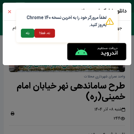
دوشنبه ۱۹ مرداد ۱۴۰۵
دانلود اپلیکیشن محلات من
لطفاً مرورگر خود را به آخرین نسخه Chrome 140
به‌روز کنید.
جهت دانلود نرم افزار محلات من می توانید از طریق لینک زیر اقدام
نه، فعلا!
بله
نمایید
واحد عمران شهرداری محلات
طرح ساماندهی نهر خیابان امام
خمینی(ره)
شنبه 08 آذر 1404
244