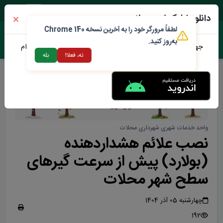
جمعه ۱۶ مرداد ۱۴۰۵
دانلود اپلیکیشن محلات من
لطفاً مرورگر خود را به آخرین نسخه Chrome 140
به‌روز کنید.
جهت دانلود نرم افزار محلات من می توانید از طریق لینک زیر اقدام
نه، فعلا!
بله
نمایید
واحد خدمات شهری شهرداری محلات
نصب علائم هشداردهنده
(بولارد) پیش از سرعت گیرهای
سطح شهر محلات
چهارشنبه 05 آذر 1404
192