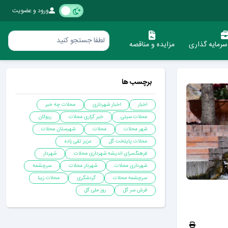
ورود و عضویت
رمایه گذاری
مزایده و مناقصه
برچسب ها
اخبار
اخبار شهرداری
محلات چه خبر
محلات سیتی
خبر گزاری محلات
ریوکان
شهر محلات
محلات
شهرستان محلات
محلات پایتخت گل
عزیز تقی زاده
فرهنگسرای اندیشه شهرداری محلات
شهردار
شهرداری محلات
شهردار محلات
سرچشمه
سرچشمه محلات
گردشگری
محلات زیبا
فرش سر گل
روز ملی گل