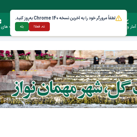
لطفاً مرورگر خود را به آخرین نسخه Chrome 140 به‌روز کنید.
آمار وعملکرد
دستورالعمل ها و قوانین
ارتباط با شهرداری
فرصت های س
نه، فعلا!
بله