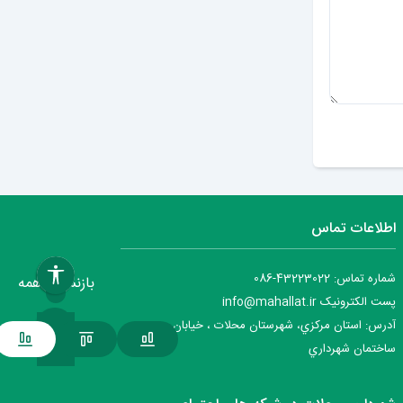
ارسال دیدگاه
اطلاعات تماس
شماره تماس: 43223022-086
بازنشانی همه
پست الکترونیک info@mahallat.ir
آدرس: استان مرکزي، شهرستان محلات ‌‌‌، خيابان جمهوري ،
ساختمان شهرداري