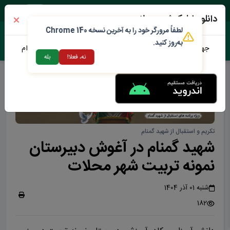
پنجشنبه ۱۵ مرداد ۱۴۰۵
دانلود اپلیکیشن محلات من
لطفاً مرورگر خود را به آخرین نسخه Chrome 140
به‌روز کنید.
جهت دانلود نرم افزار محلات من می توانید از طریق لینک زیر اقدام
نه، فعلا!
بله
نمایید
تکریم و استقبال از شهید گمنام
شهید گمنام در آغوش دبیرستان
نمونه تربیت شهر محلات
شنبه 01 آذر 1404
182