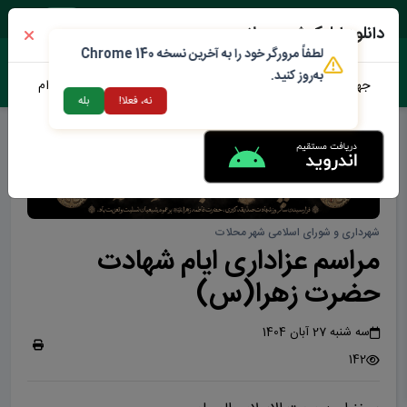
پنجشنبه ۱۵ مرداد ۱۴۰۵
دانلود اپلیکیشن محلات من
لطفاً مرورگر خود را به آخرین نسخه Chrome 140
به‌روز کنید.
جهت دانلود نرم افزار محلات من می توانید از طریق لینک زیر اقدام
نه، فعلا!
بله
نمایید
شهرداری و شورای اسلامی شهر محلات
مراسم عزاداری ایام شهادت
حضرت زهرا(س)
سه شنبه 27 آبان 1404
142