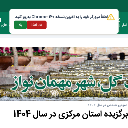
لطفاً مرورگر خود را به آخرین نسخه Chrome 140 به‌روز کنید.
آمار وعملکرد
دستورالعمل ها و قوانین
ارتباط با شهرداری
فرصت های س
نه، فعلا!
بله
مومی شاخص در سال 1404
یده استان مرکزی در سال 1404