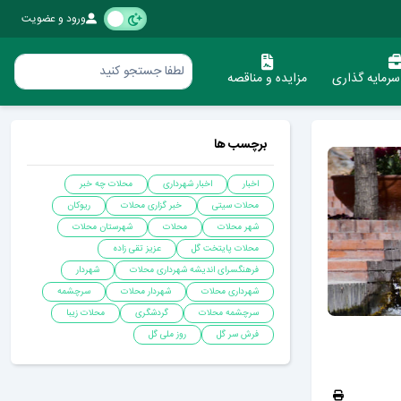
ورود و عضویت
رمایه گذاری
مزایده و مناقصه
برچسب ها
اخبار
اخبار شهرداری
محلات چه خبر
محلات سیتی
خبر گزاری محلات
ریوکان
شهر محلات
محلات
شهرستان محلات
محلات پایتخت گل
عزیز تقی زاده
فرهنگسرای اندیشه شهرداری محلات
شهردار
شهرداری محلات
شهردار محلات
سرچشمه
سرچشمه محلات
گردشگری
محلات زیبا
فرش سر گل
روز ملی گل