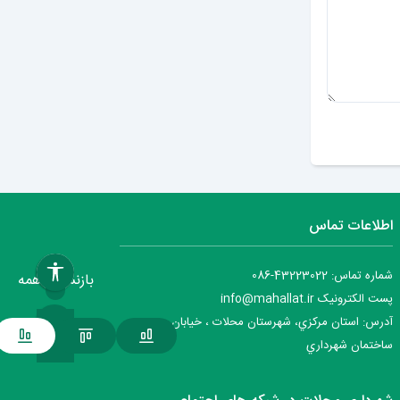
ارسال دیدگاه
اطلاعات تماس
شماره تماس: 43223022-086
بازنشانی همه
پست الکترونیک info@mahallat.ir
آدرس: استان مرکزي، شهرستان محلات ‌‌‌، خيابان جمهوري ،
ساختمان شهرداري