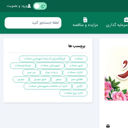
ورود و عضویت
رمایه گذاری
مزایده و مناقصه
برچسب ها
محلات
فرهنگسرای اندیشه شهرداری محلات
شهر محلات
شهرستان محلات
فرماندارمحلات
ادارات محلات
درخت چنار
سر سبز
فضای سبز
نیمور
شهر نیم ور
نیم ور
آبگرم
اداره آب فاضلاب شهرستان محلات
اداره برق محلات