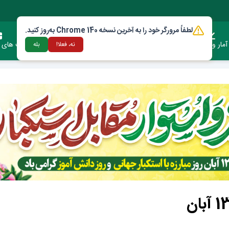
لطفاً مرورگر خود را به آخرین نسخه Chrome 140 به‌روز کنید.
آمار وعملکرد
دستورالعمل ها و قوانین
ارتباط با شهرداری
فرصت های س
نه، فعلا!
بله