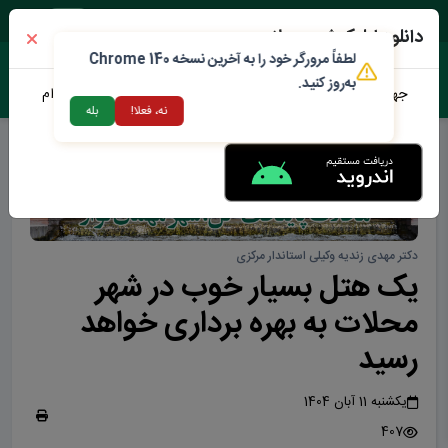
جمعه ۱۶ مرداد ۱۴۰۵
دانلود اپلیکیشن محلات من
لطفاً مرورگر خود را به آخرین نسخه Chrome 140
به‌روز کنید.
جهت دانلود نرم افزار محلات من می توانید از طریق لینک زیر اقدام
نه، فعلا!
بله
نمایید
دکتر مهدی زندیه وکیلی استاندار مرکزی
یک هتل بسیار خوب در شهر
محلات به بهره برداری خواهد
رسید
یکشنبه 11 آبان 1404
407