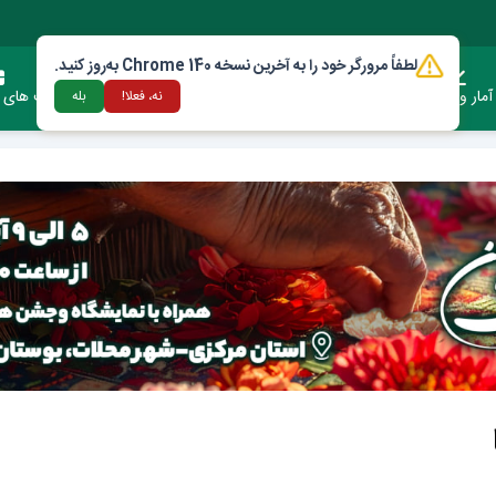
لطفاً مرورگر خود را به آخرین نسخه Chrome 140 به‌روز کنید.
آمار وعملکرد
دستورالعمل ها و قوانین
ارتباط با شهرداری
فرصت های س
نه، فعلا!
بله