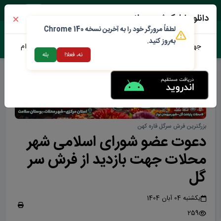
شنبه ۱۷ مرداد ۱۴۰۵
دانلود اپلیکیشن محلات من
لطفاً مرورگر خود را به آخرین نسخه Chrome 140
به‌روز کنید.
جهت دانلود نرم افزار محلات من می توانید از طریق لینک زیر اقدام
نه، فعلا!
بله
نمایید
بزرگترین فرش سرگل قاره کهن
دعوت عضو شورای اسلامی شهر
محلات جهت بازدید از فرش سر
گل
یکشنبه 04 آبان 1404
259