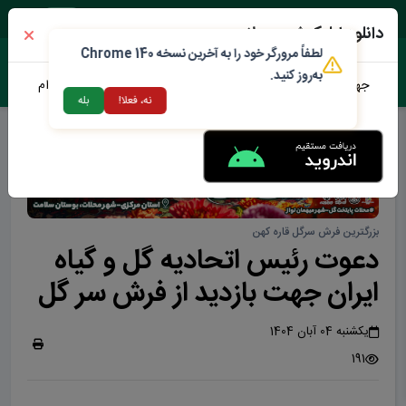
پنجشنبه ۱۵ مرداد ۱۴۰۵
دانلود اپلیکیشن محلات من
لطفاً مرورگر خود را به آخرین نسخه Chrome 140
به‌روز کنید.
جهت دانلود نرم افزار محلات من می توانید از طریق لینک زیر اقدام
نه، فعلا!
بله
نمایید
بزرگترین فرش سرگل قاره کهن
دعوت رئیس اتحادیه گل و گیاه
ایران جهت بازدید از فرش سر گل
یکشنبه 04 آبان 1404
191