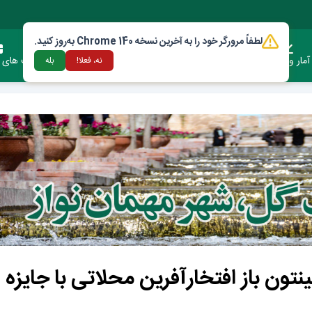
لطفاً مرورگر خود را به آخرین نسخه Chrome 140 به‌روز کنید.
آمار وعملکرد
دستورالعمل ها و قوانین
ارتباط با شهرداری
فرصت های س
نه، فعلا!
بله
نتون باز افتخارآفرین محلاتی با جایزه 