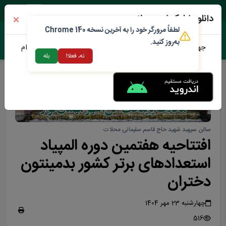
یک شنبه ۱۸ مرداد ۱۴۰۵
دانلود اپلیکیشن محلات من
لطفاً مرورگر خود را به آخرین نسخه Chrome 140
به‌روز کنید.
جهت دانلود نرم افزار محلات من می توانید از طریق لینک زیر اقدام
نه، فعلا!
بله
نمایید
سالن سپهبد شهید حاج قاسم سلیمانی محلات
افتتاحیه هفتمین دوره المپیاد
استعدادهای برتر کشور بدمینتون
دختران
چهارشنبه 23 مهر 1404
516