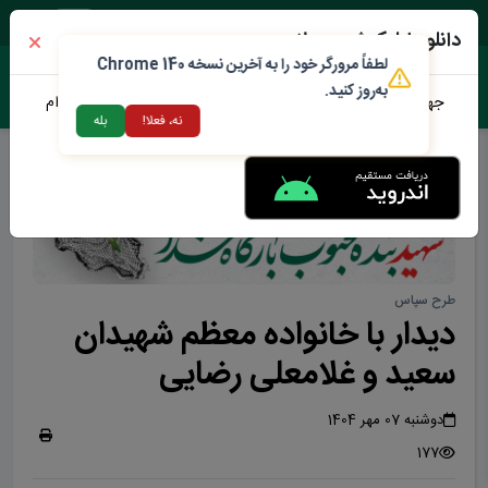
پنجشنبه ۱۵ مرداد ۱۴۰۵
دانلود اپلیکیشن محلات من
لطفاً مرورگر خود را به آخرین نسخه Chrome 140
به‌روز کنید.
جهت دانلود نرم افزار محلات من می توانید از طریق لینک زیر اقدام
نه، فعلا!
بله
نمایید
طرح سپاس
دیدار با خانواده معظم شهیدان
سعید و غلامعلی رضایی
دوشنبه 07 مهر 1404
177