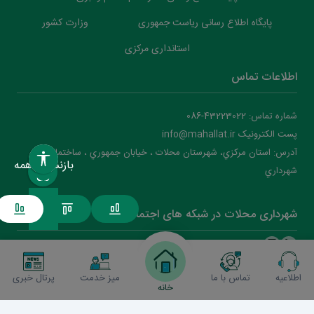
پایگاه اطلاع رسانی ریاست جمهوری
وزارت کشور
استانداری مرکزی
اطلاعات تماس
شماره تماس: 43223022-086
پست الکترونیک info@mahallat.ir
آدرس: استان مرکزي، شهرستان محلات ‌‌‌، خيابان جمهوري ، ساختمان
بازنشانی همه
شهرداري
شهرداری محلات در شبکه های اجتماعی
اطلاعیه
تماس با ما
میز خدمت
پرتال خبری
شهرداری محلات
2026
(نسخه )
خانه