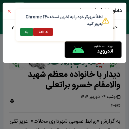
چهارشنبه ۱۴ مرداد ۱۴۰۵
دانلود اپلیکیشن محلات من
لطفاً مرورگر خود را به آخرین نسخه Chrome 140
به‌روز کنید.
جهت دانلود نرم افزار محلات من می توانید از طریق لینک زیر اقدام
نه، فعلا!
بله
نمایید
دیدار با خانواده معظم شهید
والامقام خسرو براتعلی
دوشنبه 24 شهریور 1404
201
به گزارش «روابط عمومی شهرداری محلات»: عزیز تقی