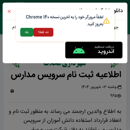
پنجشنبه ۱۵ مرداد ۱۴۰۵
دانلود اپلیکیشن محلات من
لطفاً مرورگر خود را به آخرین نسخه Chrome 140
به‌روز کنید.
جهت دانلود نرم افزار محلات من می توانید از طریق لینک زیر اقدام
نه، فعلا!
بله
نمایید
اطلاعیه ثبت نام سرویس مدارس
دوشنبه 03 شهریور 1404
965
به اطلاع والدین ارجمند می رساند به منظور ثبت نام و
انعقاد قرارداد استفاده دانش آموزان از سرویس
مدارس می توانند به دفتر شرکت سیر و سفر