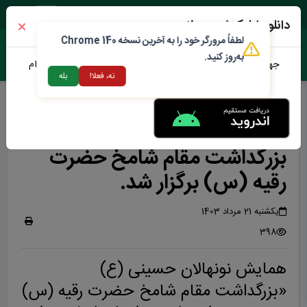
شنبه ۱۷ مرداد ۱۴۰۵
دانلود اپلیکیشن محلات من
لطفاً مرورگر خود را به آخرین نسخه Chrome 140
به‌روز کنید.
جهت دانلود نرم افزار محلات من می توانید از طریق لینک زیر اقدام
نه، فعلا!
بله
نمایید
همایش نونهالان حسینی (ع) بزرگداشت مقام شامخ حضرت رقیه (س) برگزار شد.
همایش نونهالان حسینی (ع)
بزرگداشت مقام شامخ حضرت
رقیه (س) برگزار شد.
یکشنبه 21 مرداد 1403
398
همایش نونهالان حسینی (ع)
«بزرگداشت مقام شامخ حضرت رقیه (س)