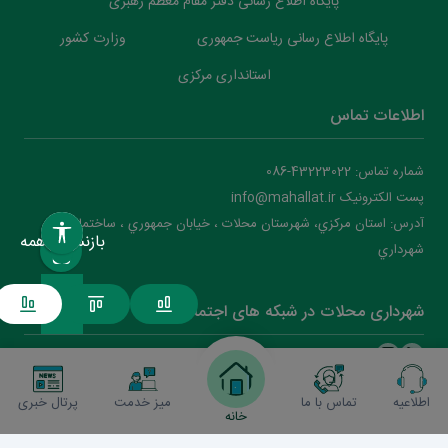
پایگاه اطلاع رسانی دفتر مقام معظم رهبری
پایگاه اطلاع رسانی ریاست جمهوری
وزارت کشور
استانداری مرکزی
اطلاعات تماس
شماره تماس: 43223022-086
پست الکترونیک info@mahallat.ir
آدرس: استان مرکزي، شهرستان محلات ‌‌‌، خيابان جمهوري ، ساختمان
بازنشانی همه
شهرداري
شهرداری محلات در شبکه های اجتماعی
اطلاعیه
تماس با ما
میز خدمت
پرتال خبری
شهرداری محلات
2026
(نسخه )
خانه