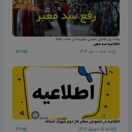
پیاده رو٬ فضای عمومی شهروندان است٬ لطفا
اطلاعیه سد معبر
سه شنبه 01 مهر 1404
539
اطلاعیه در خصوص معابر فاز دوم شهرک اصناف
شنبه 15 شهریور 1404
496