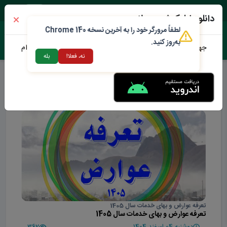
دوشنبه ۱۹ مرداد ۱۴۰۵
دانلود اپلیکیشن محلات من
لطفاً مرورگر خود را به آخرین نسخه Chrome 140
به‌روز کنید.
جهت دانلود نرم افزار محلات من می توانید از طریق لینک زیر اقدام
نه، فعلا!
بله
نمایید
اطلاعیه
تعرفه عوارض و بهای خدمات سال 1405
تعرفه عوارض و بهای خدمات سال 1405
دوشنبه 04 اسفند 1404
362