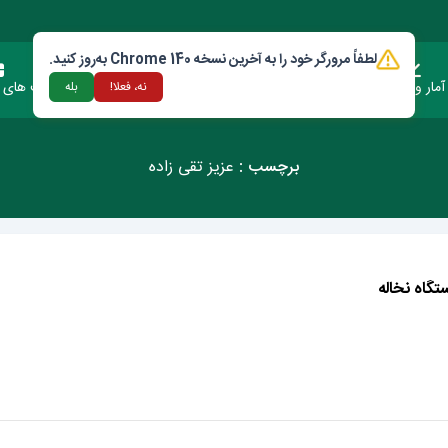
لطفاً مرورگر خود را به آخرین نسخه Chrome 140 به‌روز کنید.
آمار وعملکرد
دستورالعمل ها و قوانین
ارتباط با شهرداری
فرصت های س
نه، فعلا!
بله
برچسب :
عزیز تقی زاده
گاه نخاله