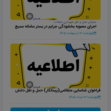
سازمان حمل و نقل شهرداری محلات
اجرای مصوبه بخشودگی جرایم در بستر سامانه سمیع
چهارشنبه 16 اردیبهشت 1405
فراخوان شناسایی متقاضی(پیمانکار) حمل و نقل دانش
آموزان شهر محلات
چهارشنبه 13 خرداد 1405