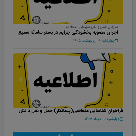
سازمان حمل و نقل شهرداری محلات
اجرای مصوبه بخشودگی جرایم در بستر سامانه سمیع
چهارشنبه 16 اردیبهشت 1405
فراخوان شناسایی متقاضی(پیمانکار) حمل و نقل دانش
آموزان شهر محلات
چهارشنبه 13 خرداد 1405