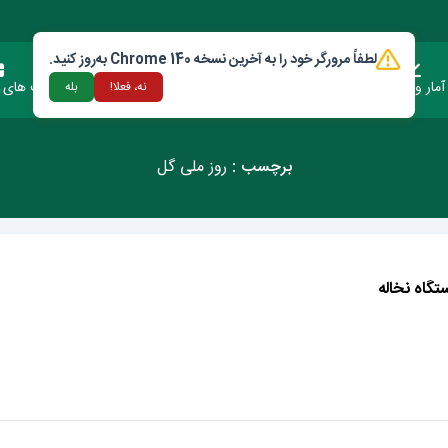
لطفاً مرورگر خود را به آخرین نسخه Chrome 140 به‌روز کنید.
آمار وعملکرد
دستورالعمل ها و قوانین
ارتباط با شهرداری
فرصت های س
نه، فعلا!
بله
برچسب :
روز ملی گل
گاه نخاله