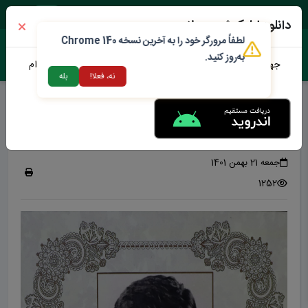
یک شنبه ۱۸ مرداد ۱۴۰۵
دانلود اپلیکیشن محلات من
لطفاً مرورگر خود را به آخرین نسخه Chrome 140
به‌روز کنید.
جهت دانلود نرم افزار محلات من می توانید از طریق لینک زیر اقدام
نه، فعلا!
بله
نمایید
شهردار اسبق
شهردار سابق سعید صبری
جمعه 21 بهمن 1401
1252