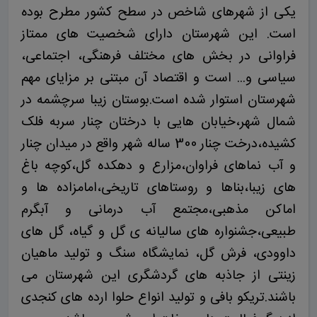
یکی از شهرهای شاخص در سطح کشور مطرح بوده
است. این شهرستان دارای شخصیت های ممتاز
فراوانی در بخش های مختلف فرهنگی، اجتماعی،
سیاسی و... است و اقتصاد آن مبتنی بر مزایای مهم
شهرستان استوار شده است.بوستان زیبا سرچشمه در
شمال شهر،خیابان هایی با درختان چنار سربه فلک
کشیده،درخت چنار 300 ساله شهر واقع در میدان چنار
و آب نماهای فراوان،مزارع و دهکده گل،کوچه باغ
های زیبا،بناها و روستاهای تاریخی،امامزاده ها و
اماکن مذهبی،مجتمع آب درمانی و آبگرم
طبیعی،جشنواره های سالیانه ی گل و گیاه، گل های
داوودی، فرش گل، نمایشگاه سنگ و تولید ماهیان
زینتی از جاذبه های گردشگری این شهرستان می
باشند.تریکو بافی و تولید انواع حلوا ارده های کنجدی