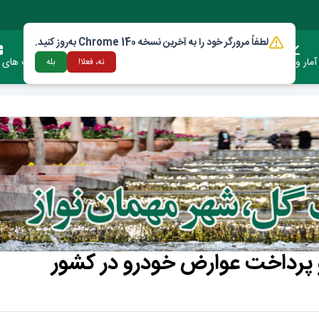
لطفاً مرورگر خود را به آخرین نسخه Chrome 140 به‌روز کنید.
آمار وعملکرد
دستورالعمل ها و قوانین
ارتباط با شهرداری
فرصت های س
نه، فعلا!
بله
 پرداخت عوارض خودرو در کشور