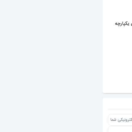
یین‌نامه اجرایی مربوطه، از ابتدای سال ۱۴۰۱ سامانه ملی یکپارچه