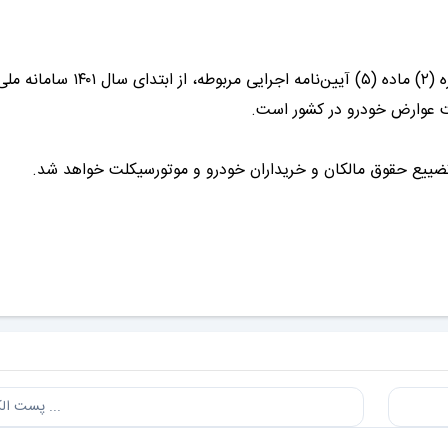
بر اساس تبصره (۱) ماده (۲۹) قانون مالیات بر ارزش افزوده و تبصره (۲) ماده (۵) آ
ت عوارض خودرو در کشور است.
ضییع حقوق مالکان و خریداران خودرو و موتورسیکلت خواهد شد.