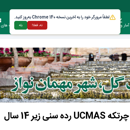
لطفاً مرورگر خود را به آخرین نسخه Chrome 140 به‌روز کنید.
آمار وعملکرد
دستورالعمل ها و قوانین
ارتباط با شهرداری
فرصت های س
نه، فعلا!
بله
کسب مقام سوم جهانی در مسابقات چرتکه UCMAS رده سنی زیر 14 سال