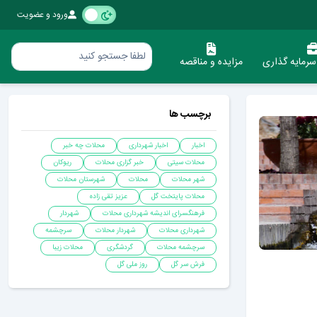
ورود و عضویت
رمایه گذاری
مزایده و مناقصه
برچسب ها
اخبار
اخبار شهرداری
محلات چه خبر
محلات سیتی
خبر گزاری محلات
ریوکان
شهر محلات
محلات
شهرستان محلات
محلات پایتخت گل
عزیز تقی زاده
فرهنگسرای اندیشه شهرداری محلات
شهردار
شهرداری محلات
شهردار محلات
سرچشمه
سرچشمه محلات
گردشگری
محلات زیبا
فرش سر گل
روز ملی گل