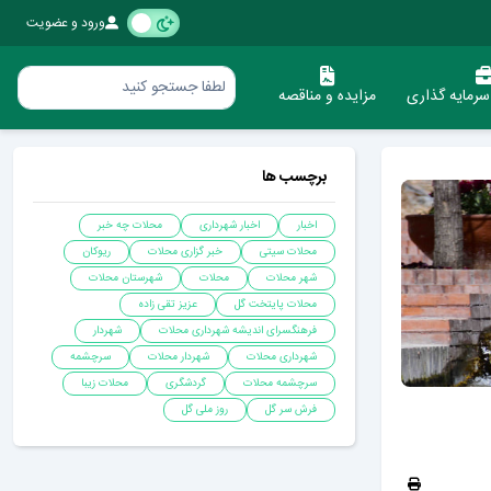
ورود و عضویت
رمایه گذاری
مزایده و مناقصه
برچسب ها
اخبار
اخبار شهرداری
محلات چه خبر
محلات سیتی
خبر گزاری محلات
ریوکان
شهر محلات
محلات
شهرستان محلات
محلات پایتخت گل
عزیز تقی زاده
فرهنگسرای اندیشه شهرداری محلات
شهردار
شهرداری محلات
شهردار محلات
سرچشمه
سرچشمه محلات
گردشگری
محلات زیبا
فرش سر گل
روز ملی گل