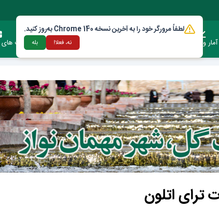
لطفاً مرورگر خود را به آخرین نسخه Chrome 140 به‌روز کنید.
آمار وعملکرد
دستورالعمل ها و قوانین
ارتباط با شهرداری
فرصت های س
نه، فعلا!
بله
 ترای اتلون