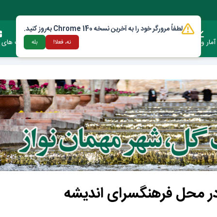
لطفاً مرورگر خود را به آخرین نسخه Chrome 140 به‌روز کنید.
آمار وعملکرد
دستورالعمل ها و قوانین
ارتباط با شهرداری
فرصت های س
نه، فعلا!
بله
ه در محل فرهنگسرای اندیشه