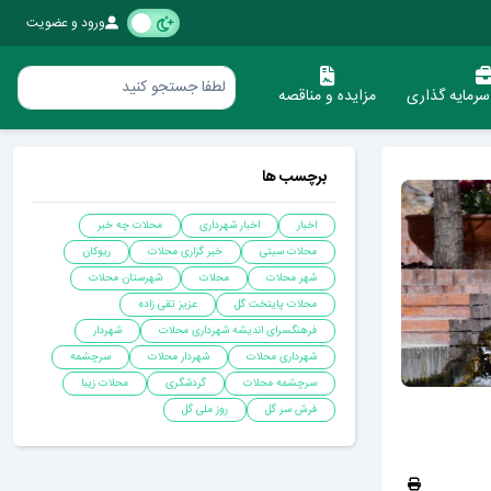
ورود و عضویت
رمایه گذاری
مزایده و مناقصه
برچسب ها
اخبار
اخبار شهرداری
محلات چه خبر
محلات سیتی
خبر گزاری محلات
ریوکان
شهر محلات
محلات
شهرستان محلات
محلات پایتخت گل
عزیز تقی زاده
فرهنگسرای اندیشه شهرداری محلات
شهردار
شهرداری محلات
شهردار محلات
سرچشمه
سرچشمه محلات
گردشگری
محلات زیبا
فرش سر گل
روز ملی گل