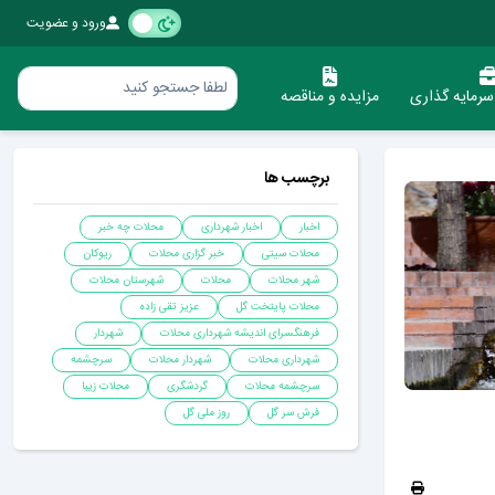
ورود و عضویت
رمایه گذاری
مزایده و مناقصه
برچسب ها
اخبار
اخبار شهرداری
محلات چه خبر
محلات سیتی
خبر گزاری محلات
ریوکان
شهر محلات
محلات
شهرستان محلات
محلات پایتخت گل
عزیز تقی زاده
فرهنگسرای اندیشه شهرداری محلات
شهردار
شهرداری محلات
شهردار محلات
سرچشمه
سرچشمه محلات
گردشگری
محلات زیبا
فرش سر گل
روز ملی گل