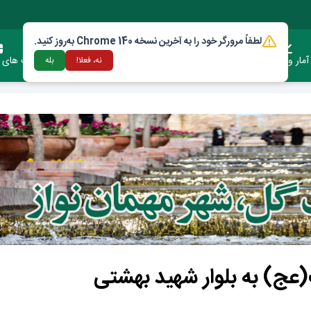
لطفاً مرورگر خود را به آخرین نسخه Chrome 140 به‌روز کنید.
آمار وعملکرد
دستورالعمل ها و قوانین
ارتباط با شهرداری
فرصت های س
نه، فعلا!
بله
ج) به بلوار شهید بهشتی